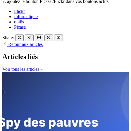
7. ajoutez le bouton Picasa2Flickr dans vos boutons actifs
Flickr
Informatique
outils
Picasa
Share:
Retour aux articles
Articles liés
Voir tous les articles »