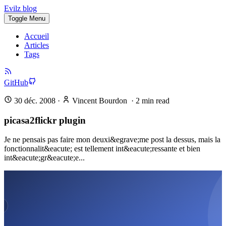
Evilz blog
Toggle Menu
Accueil
Articles
Tags
GitHub
30 déc. 2008
·
Vincent Bourdon
·
2
min read
picasa2flickr plugin
Je ne pensais pas faire mon deuxi&egrave;me post la dessus, mais la
fonctionnalit&eacute; est tellement int&eacute;ressante et bien
int&eacute;gr&eacute;e...