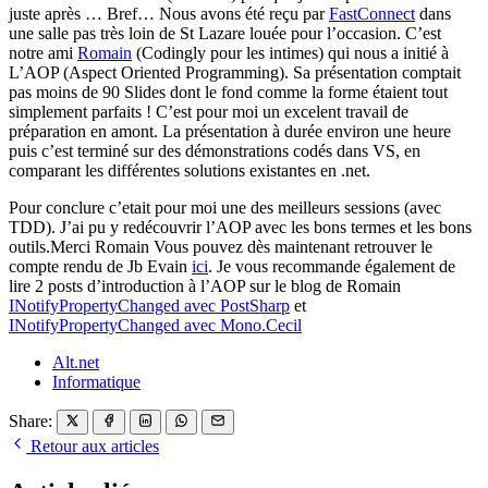
juste après … Bref… Nous avons été reçu par
FastConnect
dans
une salle pas très loin de St Lazare louée pour l’occasion. C’est
notre ami
Romain
(Codingly pour les intimes) qui nous a initié à
L’AOP (Aspect Oriented Programming). Sa présentation comptait
pas moins de 90 Slides dont le fond comme la forme étaient tout
simplement parfaits ! C’est pour moi un excelent travail de
préparation en amont. La présentation à durée environ une heure
puis c’est terminé sur des démonstrations codés dans VS, en
comparant les différentes solutions existantes en .net.
Pour conclure c’etait pour moi une des meilleurs sessions (avec
TDD). J’ai pu y redécouvrir l’AOP avec les bons termes et les bons
outils.Merci Romain Vous pouvez dès maintenant retrouver le
compte rendu de Jb Evain
ici
. Je vous recommande également de
lire 2 posts d’introduction à l’AOP sur le blog de Romain
INotifyPropertyChanged avec PostSharp
et
INotifyPropertyChanged avec Mono.Cecil
Alt.net
Informatique
Share:
Retour aux articles