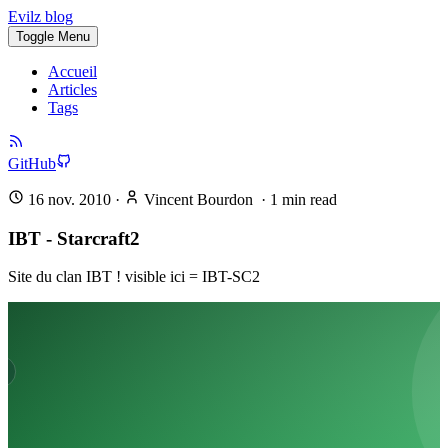
Evilz blog
Toggle Menu
Accueil
Articles
Tags
GitHub
16 nov. 2010
·
Vincent Bourdon
·
1
min read
IBT - Starcraft2
Site du clan IBT ! visible ici = IBT-SC2