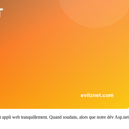
t appli web tranquillement. Quand soudain, alors que notre dév Asp.net a