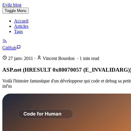
Evilz blog
Toggle Menu
Accueil
Articles
Tags
GitHub
27 janv. 2011
·
Vincent Bourdon
·
1
min read
ASP.net (HRESULT 0x80070057 (E_INVALIDARG)
Voilà l'histoire fantastique d'un développeur qui code et debug sa peti
inf'm