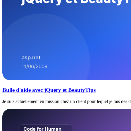
Bulle d'aide avec jQuery et BeautyTips
Je suis actuellement en mission chez un client pour lequel je fais de