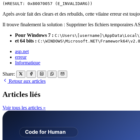
(HRESULT: 0x80070057 (E_INVALIDARG))
Après avoir fait des clears et des rebuilds, cette vilaine erreur est tou
Il trouve finalement la solution : Supprimer les fichiers temporaires A
Pour Windows 7 :
C:\Users\[username]\AppData\Local\
et 64 bits :
C:\WINDOWS\Microsoft.NET\Framework64\v2.
asp.net
erreur
Informatique
Share:
Retour aux articles
Articles liés
Voir tous les articles »