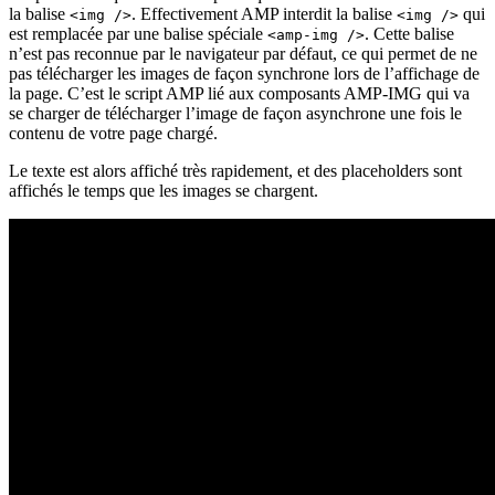
la balise
. Effectivement AMP interdit la balise
qui
<img />
<img />
est remplacée par une balise spéciale
. Cette balise
<amp-img />
n’est pas reconnue par le navigateur par défaut, ce qui permet de ne
pas télécharger les images de façon synchrone lors de l’affichage de
la page. C’est le script AMP lié aux composants AMP-IMG qui va
se charger de télécharger l’image de façon asynchrone une fois le
contenu de votre page chargé.
Le texte est alors affiché très rapidement, et des placeholders sont
affichés le temps que les images se chargent.