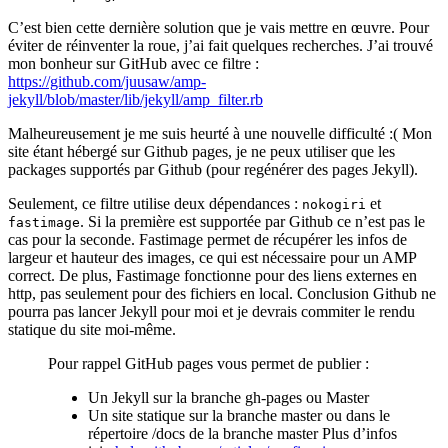
C’est bien cette dernière solution que je vais mettre en œuvre. Pour
éviter de réinventer la roue, j’ai fait quelques recherches. J’ai trouvé
mon bonheur sur GitHub avec ce filtre :
https://github.com/juusaw/amp-
jekyll/blob/master/lib/jekyll/amp_filter.rb
Malheureusement je me suis heurté à une nouvelle difficulté :( Mon
site étant hébergé sur Github pages, je ne peux utiliser que les
packages supportés par Github (pour regénérer des pages Jekyll).
Seulement, ce filtre utilise deux dépendances :
et
nokogiri
. Si la première est supportée par Github ce n’est pas le
fastimage
cas pour la seconde. Fastimage permet de récupérer les infos de
largeur et hauteur des images, ce qui est nécessaire pour un AMP
correct. De plus, Fastimage fonctionne pour des liens externes en
http, pas seulement pour des fichiers en local. Conclusion Github ne
pourra pas lancer Jekyll pour moi et je devrais commiter le rendu
statique du site moi-même.
Pour rappel GitHub pages vous permet de publier :
Un Jekyll sur la branche gh-pages ou Master
Un site statique sur la branche master ou dans le
répertoire /docs de la branche master Plus d’infos