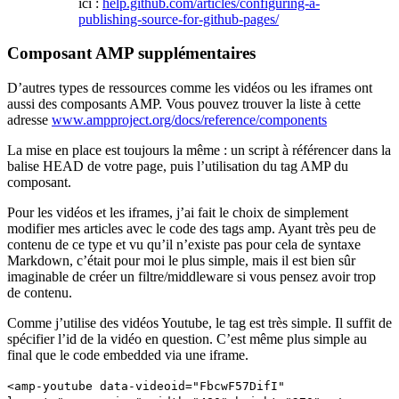
ici :
help.github.com/articles/configuring-a-
publishing-source-for-github-pages/
Composant AMP supplémentaires
D’autres types de ressources comme les vidéos ou les iframes ont
aussi des composants AMP. Vous pouvez trouver la liste à cette
adresse
www.ampproject.org/docs/reference/components
La mise en place est toujours la même : un script à référencer dans la
balise HEAD de votre page, puis l’utilisation du tag AMP du
composant.
Pour les vidéos et les iframes, j’ai fait le choix de simplement
modifier mes articles avec le code des tags amp. Ayant très peu de
contenu de ce type et vu qu’il n’existe pas pour cela de syntaxe
Markdown, c’était pour moi le plus simple, mais il est bien sûr
imaginable de créer un filtre/middleware si vous pensez avoir trop
de contenu.
Comme j’utilise des vidéos Youtube, le tag est très simple. Il suffit de
spécifier l’id de la vidéo en question. C’est même plus simple au
final que le code embedded via une iframe.
<amp-youtube data-videoid="FbcwF57DifI"