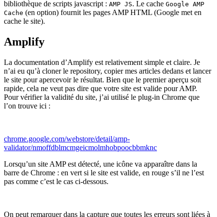
bibliothèque de scripts javascript :
. Le cache
AMP JS
Google AMP
(en option) fournit les pages AMP HTML (Google met en
Cache
cache le site).
Amplify
La documentation d’Amplify est relativement simple et claire. Je
n’ai eu qu’à cloner le repository, copier mes articles dedans et lancer
le site pour apercevoir le résultat. Bien que le premier aperçu soit
rapide, cela ne veut pas dire que votre site est valide pour AMP.
Pour vérifier la validité du site, j’ai utilisé le plug-in Chrome que
l’on trouve ici :
chrome.google.com/webstore/detail/amp-
validator/nmoffdblmcmgeicmolmhobpoocbbmknc
Lorsqu’un site AMP est détecté, une icône va apparaître dans la
barre de Chrome : en vert si le site est valide, en rouge s’il ne l’est
pas comme c’est le cas ci-dessous.
On peut remarquer dans la capture que toutes les erreurs sont liées à