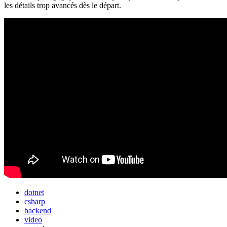
les détails trop avancés dès le départ.
dotnet
csharp
backend
video