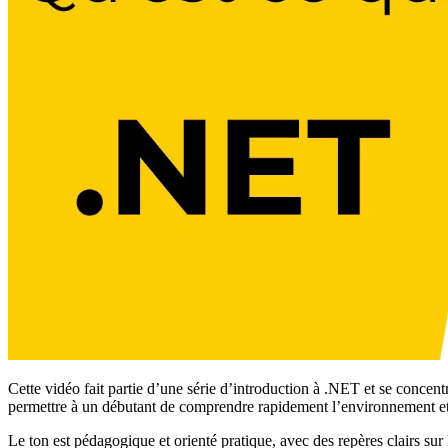
Cette vidéo fait partie d’une série d’introduction à .NET et se concen
permettre à un débutant de comprendre rapidement l’environnement et 
Le ton est pédagogique et orienté pratique, avec des repères clairs su