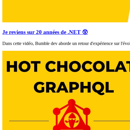
Je reviens sur 20 années de .NET 😲
Dans cette vidéo, Bumble dev aborde un retour d'expérience sur l'évo