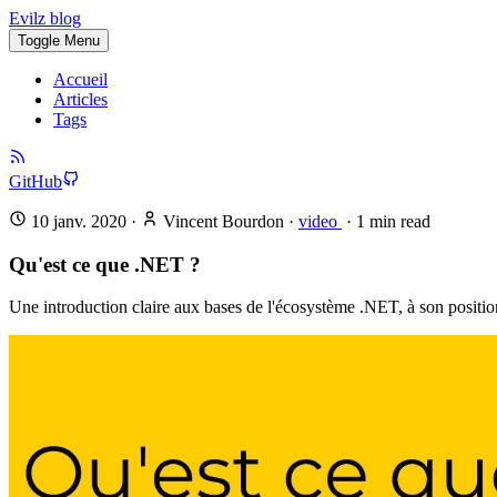
Evilz blog
Toggle Menu
Accueil
Articles
Tags
GitHub
10 janv. 2020
·
Vincent Bourdon
·
video
·
1
min read
Qu'est ce que .NET ?
Une introduction claire aux bases de l'écosystème .NET, à son positio