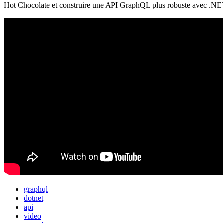
Hot Chocolate et construire une API GraphQL plus robuste avec .NE
graphql
dotnet
api
video