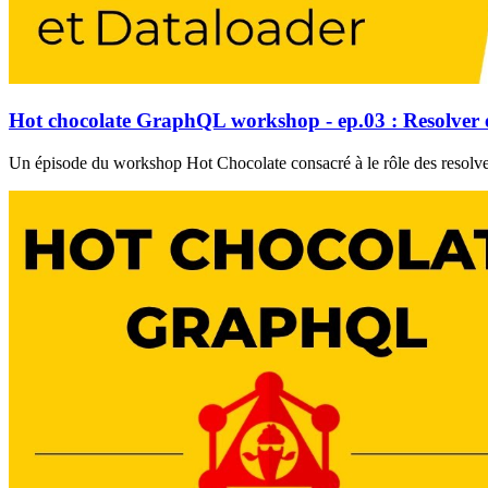
Hot chocolate GraphQL workshop - ep.03 : Resolver 
Un épisode du workshop Hot Chocolate consacré à le rôle des resolvers 