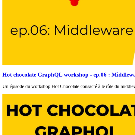
Hot chocolate GraphQL workshop - ep.06 : Middlew
Un épisode du workshop Hot Chocolate consacré à le rôle du middlew