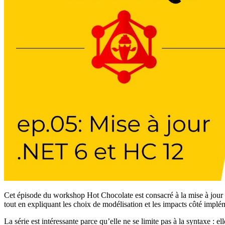
Cet épisode du workshop Hot Chocolate est consacré à la mise à jo
tout en expliquant les choix de modélisation et les impacts côté implé
La série est intéressante parce qu’elle ne se limite pas à la syntaxe 