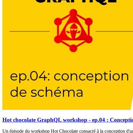
Hot chocolate GraphQL workshop - ep.04 : Concepti
Un épisode du workshop Hot Chocolate consacré à la conception d'u