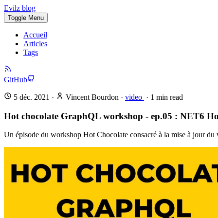
Evilz blog
Toggle Menu
Accueil
Articles
Tags
GitHub
5 déc. 2021
·
Vincent Bourdon
·
video
·
1
min read
Hot chocolate GraphQL workshop - ep.05 : NET6 Ho
Un épisode du workshop Hot Chocolate consacré à la mise à jour du