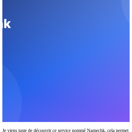
Je viens juste de découvrir ce service nommé Namechk, cela permet