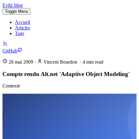
Evilz blog
Toggle Menu
Accueil
Articles
Tags
GitHub
26 mai 2009
·
Vincent Bourdon
·
4
min read
Compte rendu Alt.net 'Adaptive Object Modeling'
Contexte