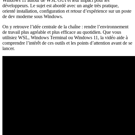
Windows 11 autour de WSL GUI et leur impact pour les
développeurs. Le sujet est abordé avec un angle très pratique,
orienté installation, configuration et retour d’expérience sur un poste
de dev moderne sous Windows.
On y retrouve l’idée centrale de la chaîne : rendre l’environnement
de travail plus agréable et plus efficace au quotidien. Que vous
utilisiez WSL, Windows Terminal ou Windows 11, la vidéo aide à
comprendre l’intérêt de ces outils et les points d’attention avant de se
lancer.