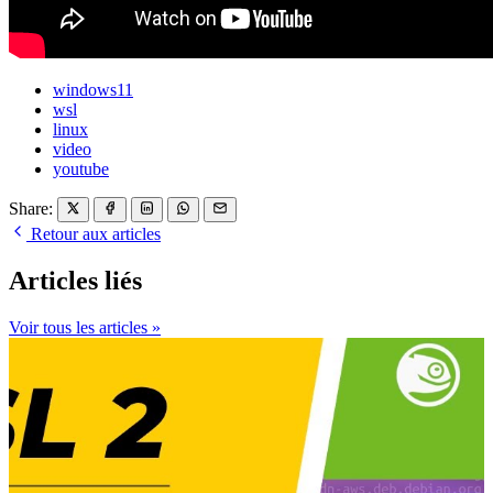
windows11
wsl
linux
video
youtube
Share:
Retour aux articles
Articles liés
Voir tous les articles »