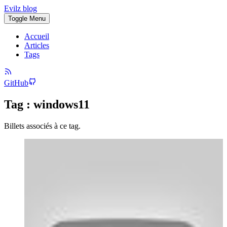
Evilz blog
Toggle Menu
Accueil
Articles
Tags
GitHub
Tag : windows11
Billets associés à ce tag.