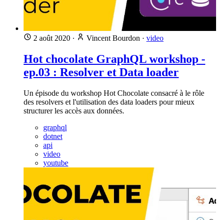
2 août 2020
·
Vincent Bourdon
·
video
Hot chocolate GraphQL workshop -
ep.03 : Resolver et Data loader
Un épisode du workshop Hot Chocolate consacré à le rôle
des resolvers et l'utilisation des data loaders pour mieux
structurer les accès aux données.
graphql
dotnet
api
video
youtube