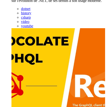
sur l'évolution de .NET, de ses débuts à son usage moderne.
dotnet
history
csharp
video
youtube