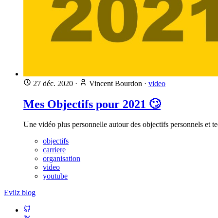
27 déc. 2020
·
Vincent Bourdon
·
video
Mes Objectifs pour 2021 🙄
Une vidéo plus personnelle autour des objectifs personnels et t
objectifs
carriere
organisation
video
youtube
Evilz blog