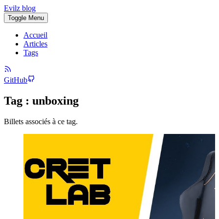
Evilz blog
Toggle Menu
Accueil
Articles
Tags
GitHub
Tag : unboxing
Billets associés à ce tag.