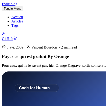
Evilz blog
Toggle Menu
Accueil
Articles
Tags
GitHub
8 avr. 2009
·
Vincent Bourdon
·
2
min read
Payer ce qui est gratuit By Orange
Pour ceux qui ne le savent pas, hier Orange &agrave; sortie son servi