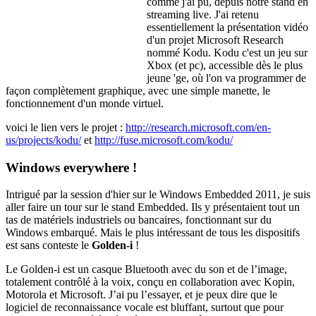
comme j'ai pu, depuis notre stand en
streaming live. J'ai retenu
essentiellement la présentation vidéo
d'un projet Microsoft Research
nommé Kodu. Kodu c'est un jeu sur
Xbox (et pc), accessible dès le plus
jeune 'ge, où l'on va programmer de
façon complètement graphique, avec une simple manette, le
fonctionnement d'un monde virtuel.
voici le lien vers le projet :
http://research.microsoft.com/en-
us/projects/kodu/
et
http://fuse.microsoft.com/kodu/
Windows everywhere !
Intrigué par la session d'hier sur le Windows Embedded 2011, je suis
aller faire un tour sur le stand Embedded. Ils y présentaient tout un
tas de matériels industriels ou bancaires, fonctionnant sur du
Windows embarqué. Mais le plus intéressant de tous les dispositifs
est sans conteste le
Golden-i
!
Le Golden-i est un casque Bluetooth avec du son et de l’image,
totalement contrôlé à la voix, conçu en collaboration avec Kopin,
Motorola et Microsoft. J’ai pu l’essayer, et je peux dire que le
logiciel de reconnaissance vocale est bluffant, surtout que pour