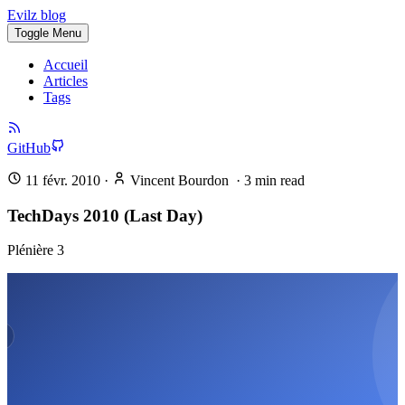
Evilz blog
Toggle Menu
Accueil
Articles
Tags
GitHub
11 févr. 2010
·
Vincent Bourdon
·
3
min read
TechDays 2010 (Last Day)
Plénière 3