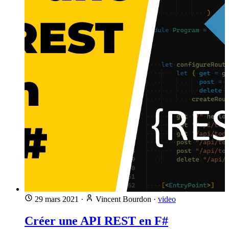
29 mars 2021
·
Vincent Bourdon
·
video
Créer une API REST en F#