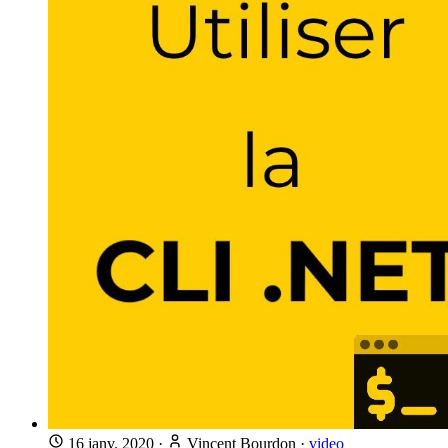
16 janv. 2020
·
Vincent Bourdon
·
video